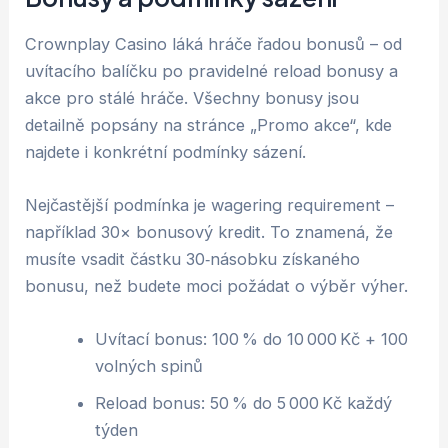
Crownplay Casino láká hráče řadou bonusů – od
uvítacího balíčku po pravidelné reload bonusy a
akce pro stálé hráče. Všechny bonusy jsou
detailně popsány na stránce „Promo akce“, kde
najdete i konkrétní podmínky sázení.
Nejčastější podmínka je wagering requirement –
například 30× bonusový kredit. To znamená, že
musíte vsadit částku 30‑násobku získaného
bonusu, než budete moci požádat o výběr výher.
Uvítací bonus: 100 % do 10 000 Kč + 100
volných spinů
Reload bonus: 50 % do 5 000 Kč každý
týden