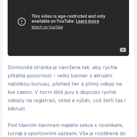
Domovská stránka je navržena tak, aby rychle
přitáhla pozornost – velký banner s aktuální
nabídkou bonusu, přehled her a přímý odkaz na
live casino. V horní liště jsou k dispozici rychlé
odkazy na registraci, vklad a výběr, což šetří čas i
kliknutí.
Pod hlavním bannrem najdete sekce s novinkami,
turnaji a sportovními sázkami. Vše je rozdělené do