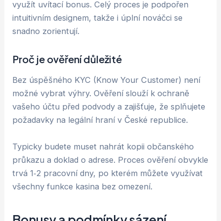
využít uvítací bonus. Celý proces je podpořen
intuitivním designem, takže i úplní nováčci se
snadno zorientují.
Proč je ověření důležité
Bez úspěšného KYC (Know Your Customer) není
možné vybrat výhry. Ověření slouží k ochraně
vašeho účtu před podvody a zajišťuje, že splňujete
požadavky na legální hraní v České republice.
Typicky budete muset nahrát kopii občanského
průkazu a doklad o adrese. Proces ověření obvykle
trvá 1‑2 pracovní dny, po kterém můžete využívat
všechny funkce kasina bez omezení.
Bonusy a podmínky sázení