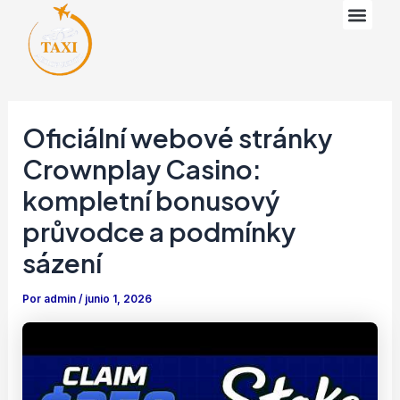
Ir
Navegación
Men
al
de
contenido
entradas
Oficiální webové stránky
Crownplay Casino:
kompletní bonusový
průvodce a podmínky
sázení
Por
admin
/
junio 1, 2026