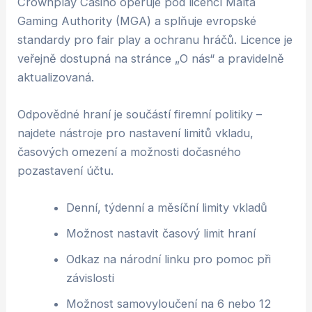
Crownplay Casino operuje pod licencí Malta
Gaming Authority (MGA) a splňuje evropské
standardy pro fair play a ochranu hráčů. Licence je
veřejně dostupná na stránce „O nás“ a pravidelně
aktualizovaná.
Odpovědné hraní je součástí firemní politiky –
najdete nástroje pro nastavení limitů vkladu,
časových omezení a možnosti dočasného
pozastavení účtu.
Denní, týdenní a měsíční limity vkladů
Možnost nastavit časový limit hraní
Odkaz na národní linku pro pomoc při
závislosti
Možnost samovyloučení na 6 nebo 12