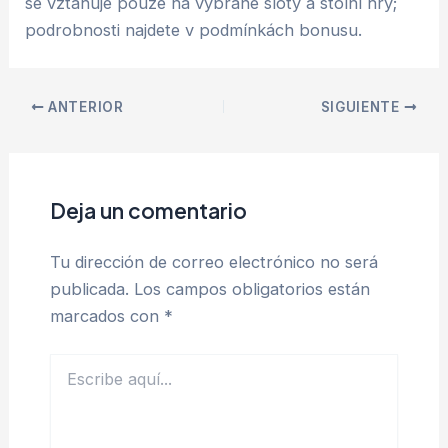
se vztahuje pouze na vybrané sloty a stolní hry;
podrobnosti najdete v podmínkách bonusu.
ANTERIOR
SIGUIENTE
Deja un comentario
Tu dirección de correo electrónico no será
publicada.
Los campos obligatorios están
marcados con
*
Escribe
aquí...