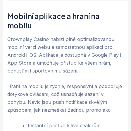
Mobilní aplikace a hraní na
mobilu
Crownplay Casino nabízí plně optimalizovanou
mobilní verzi webu a samostatnou aplikaci pro
Android i iOS. Aplikace je dostupná v Google Play i
App Store a umožňuje přístup ke všem hrám,
bonusům i sportovnímu sázení.
Hraní na mobilu je rychlé, responsivní a podporuje
dotykové ovládání, což usnadňuje sázení v
pohybu. Navíc jsou push notifikace skvělým
způsobem, jak nezmeškat žádnou promo akci.
Instantní přístup k live dealerům