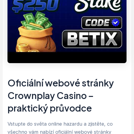
Oficiální webové stránky
Crownplay Casino –
praktický průvodce
Vstupte do světa online hazardu a zjistěte, co
všechno vám nabízí oficiální webové stránky