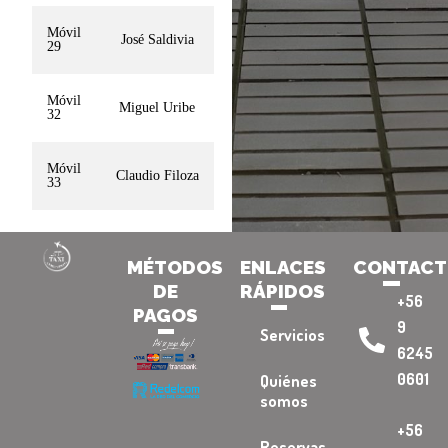
Móvil
José Saldivia
29
Móvil
Miguel Uribe
32
Móvil
Claudio Filoza
33
MÉTODOS
ENLACES
CONTAC
DE
RÁPIDOS
+56
PAGOS
9
Servicios
6245
0601
Quiénes
somos
+56
Reservas