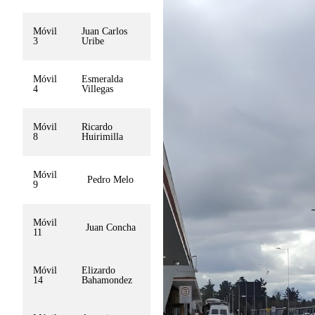
Móvil
Juan Carlos
3
Uribe
Móvil
Esmeralda
4
Villegas
Móvil
Ricardo
8
Huirimilla
Móvil
Pedro Melo
9
Móvil
Juan Concha
11
Móvil
Elizardo
14
Bahamondez